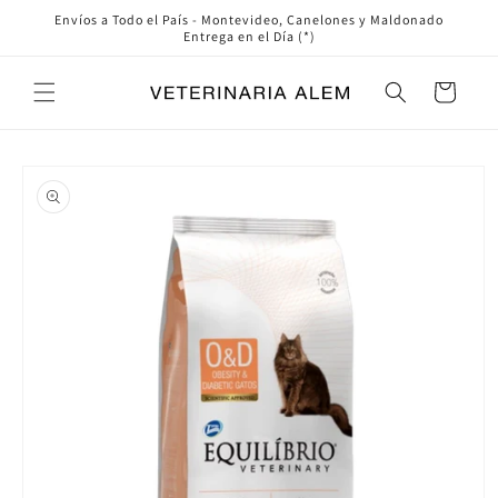
Ir
Envíos a Todo el País - Montevideo, Canelones y Maldonado
directamente
Entrega en el Día (*)
al contenido
Carrito
Ir
directamente
a la
información
del producto