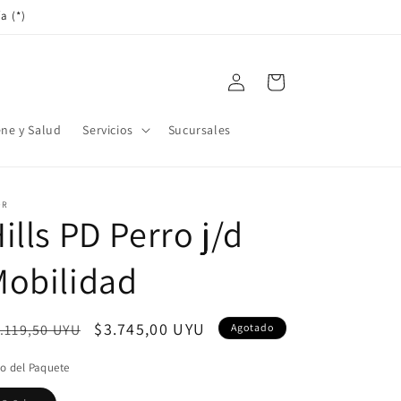
a (*)
Iniciar
Carrito
sesión
ene y Salud
Servicios
Sucursales
OR
ills PD Perro j/d
Mobilidad
ecio
Precio
$3.745,00 UYU
.119,50 UYU
Agotado
bitual
de
o del Paquete
oferta