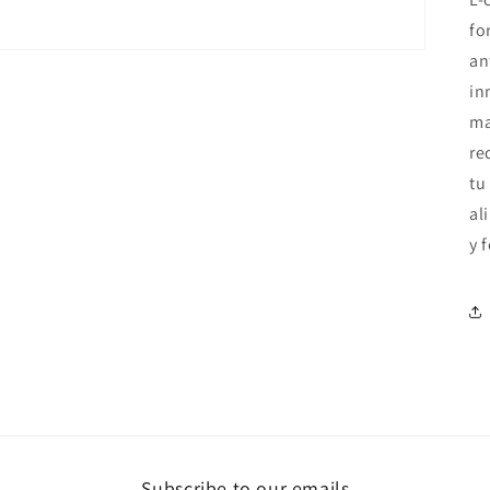
fo
an
in
ma
re
tu
al
y f
Subscribe to our emails