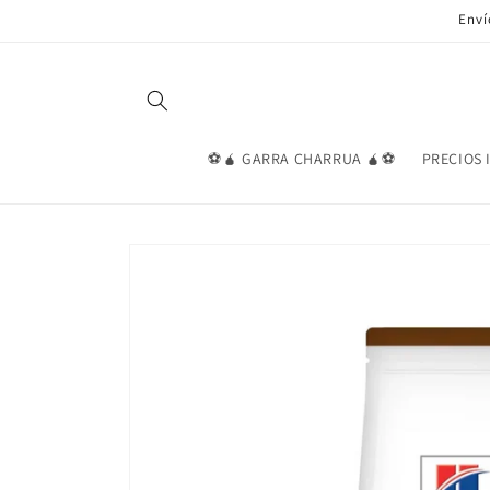
Ir
Enví
directamente
al contenido
⚽🧉 GARRA CHARRUA 🧉⚽
PRECIOS 
Ir
directamente
a la
información
del producto