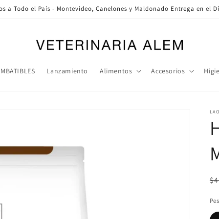
os a Todo el País - Montevideo, Canelones y Maldonado Entrega en el Dí
IMBATIBLES
Lanzamiento
Alimentos
Accesorios
Higi
LA
H
Pr
$4
ha
Pes