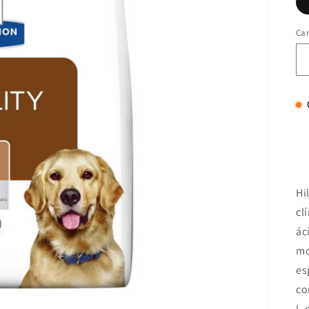
Ca
Hi
cl
ác
mo
es
co
L-