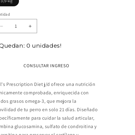
Variante
3,9 kg
agotada
o
no
ntidad
disponible
Reducir
Aumentar
cantidad
cantidad
para
para
Quedan: 0 unidades!
Hills
Hills
PD
PD
Perro
Perro
CONSULTAR INGRESO
j/d
j/d
Mobilidad
Mobilidad
ll's Prescription Diet j/d ofrece una nutrición
ínicamente comprobada, enriquecida con
idos grasos omega-3, que mejora la
vilidad de tu perro en solo 21 días. Diseñado
pecíficamente para cuidar la salud articular,
mbina glucosamina, sulfato de condroitina y
carnitina para preservar el cartílago y