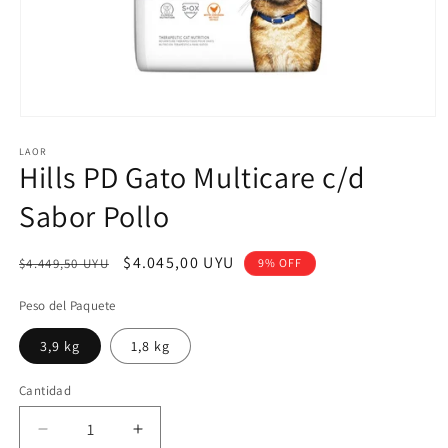
Abrir
elemento
LAOR
multimedia
Hills PD Gato Multicare c/d
1
en
una
Sabor Pollo
ventana
modal
Precio
Precio
$4.045,00 UYU
$4.449,50 UYU
9% OFF
habitual
de
Peso del Paquete
oferta
3,9 kg
1,8 kg
Cantidad
Reducir
Aumentar