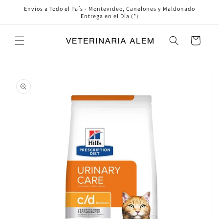
Ir
Envíos a Todo el País - Montevideo, Canelones y Maldonado
directamente
Entrega en el Día (*)
al contenido
Carrito
Ir
directamente
a la
información
del producto