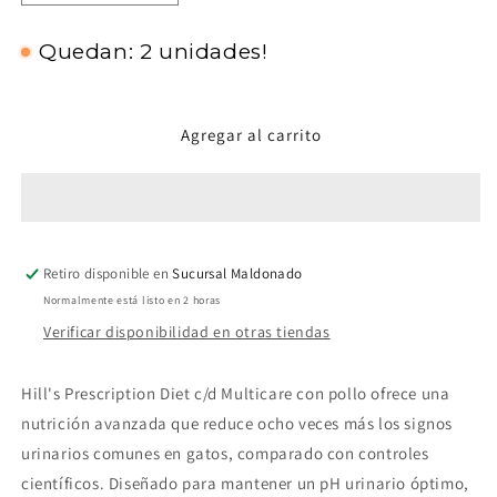
cantidad
cantidad
para
para
Quedan: 2 unidades!
Hills
Hills
PD
PD
Gato
Gato
Multicare
Multicare
Agregar al carrito
c/d
c/d
Sabor
Sabor
Pollo
Pollo
Retiro disponible en
Sucursal Maldonado
Normalmente está listo en 2 horas
Verificar disponibilidad en otras tiendas
Hill's Prescription Diet c/d Multicare con pollo ofrece una
nutrición avanzada que reduce ocho veces más los signos
urinarios comunes en gatos, comparado con controles
científicos. Diseñado para mantener un pH urinario óptimo,