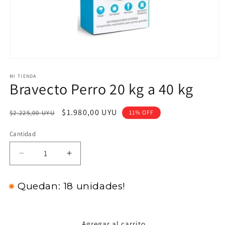
Abrir
elemento
MI TIENDA
multimedia
Bravecto Perro 20 kg a 40 kg
1
en
una
ventana
Precio
Precio
$1.980,00 UYU
$2.225,00 UYU
11% OFF
modal
habitual
de
Cantidad
oferta
Reducir
Aumentar
cantidad
cantidad
para
para
Quedan: 18 unidades!
Bravecto
Bravecto
Perro
Perro
20
20
kg
kg
Agregar al carrito