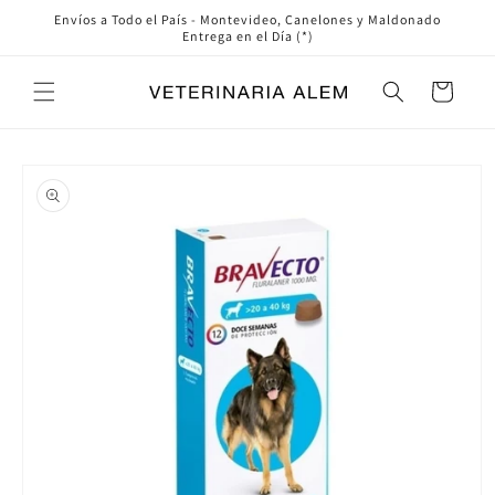
Ir
Envíos a Todo el País - Montevideo, Canelones y Maldonado
directamente
Entrega en el Día (*)
al contenido
Carrito
Ir
directamente
a la
información
del producto