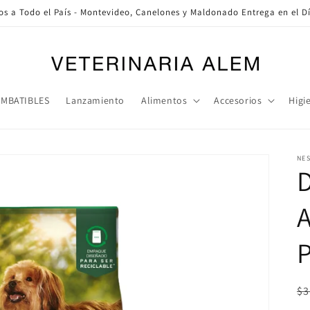
os a Todo el País - Montevideo, Canelones y Maldonado Entrega en el Dí
IMBATIBLES
Lanzamiento
Alimentos
Accesorios
Higi
NE
A
Pr
$3
ha