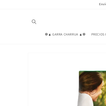
Ir
Enví
directamente
al contenido
⚽🧉 GARRA CHARRUA 🧉⚽
PRECIOS 
Ir
directamente
a la
información
del producto