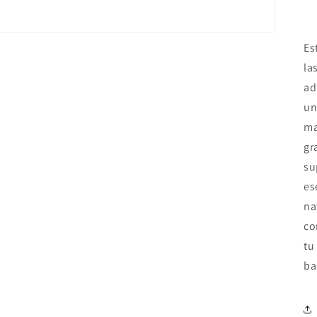
Es
la
ad
un
ma
gr
su
es
na
co
tu
ba