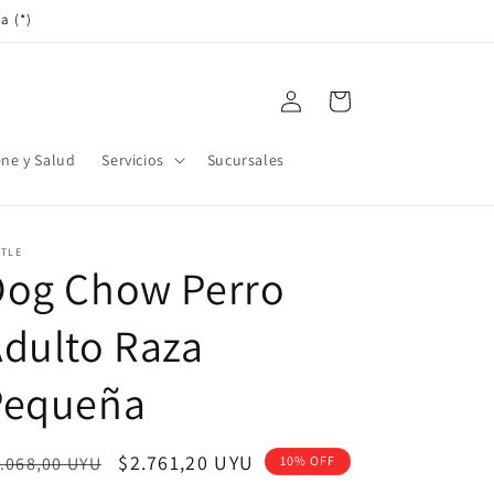
a (*)
Iniciar
Carrito
sesión
ene y Salud
Servicios
Sucursales
STLE
Dog Chow Perro
dulto Raza
Pequeña
ecio
Precio
$2.761,20 UYU
.068,00 UYU
10% OFF
bitual
de