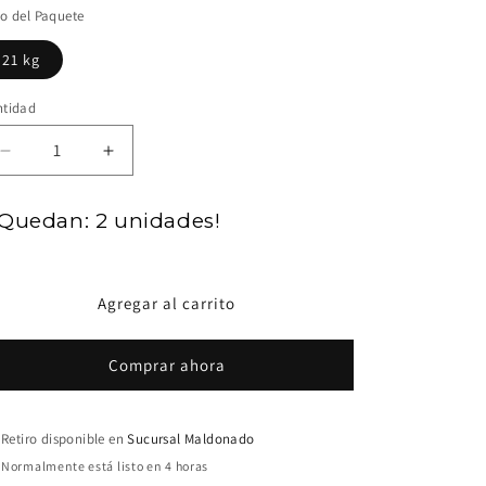
o del Paquete
oferta
21 kg
ntidad
Reducir
Aumentar
cantidad
cantidad
para
para
Quedan: 2 unidades!
Dog
Dog
Chow
Chow
Perro
Perro
Adulto
Adulto
Agregar al carrito
Raza
Raza
Pequeña
Pequeña
Comprar ahora
Retiro disponible en
Sucursal Maldonado
Normalmente está listo en 4 horas