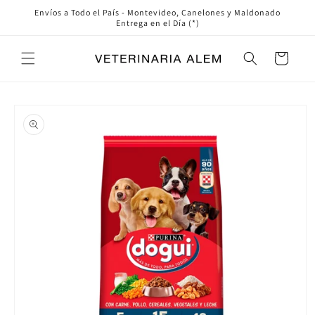
Ir
Envíos a Todo el País - Montevideo, Canelones y Maldonado
directamente
Entrega en el Día (*)
al contenido
Carrito
Ir
directamente
a la
información
del producto