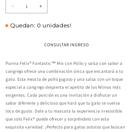
Reducir
Aumentar
cantidad
cantidad
para
para
Quedan: 0 unidades!
Felix
Felix
Fantastic
Fantastic
Mix
Mix
CONSULTAR INGRESO
Pollo
Pollo
y
y
Cangrejo
Cangrejo
Purina Felix® Fantastic™ Mix con Pollo y salsa con sabor a
cangrejo ofrece una combinación única que encantará a tu
gato. Esta mezcla de pollo jugoso y una salsa con un toque
especial a cangrejo despierta el apetito de los felinos más
exigentes. Cada porción es una invitación a disfrutar un
sabor diferente y delicioso que hará que tu gato se vuelva
loco de gusto. Dale a tu mascota la experiencia irresistible
que solo Felix® puede ofrecer y sorpréndelo con esta
exquisita variedad. ¡Perfecto para gatos astutos que buscan