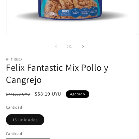
A
Abrir
e
elemento
m
multimedia
de
1
/
2
2
1
e
en
MI TIENDA
u
una
Felix Fantastic Mix Pollo y
v
ventana
m
modal
Cangrejo
Precio
Precio
$58,19 UYU
$741,00 UYU
Agotado
habitual
de
Cantidad
oferta
Variante
15 unidades
agotada
o
no
Cantidad
disponible