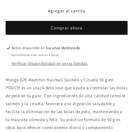
Gift
Gift
Sabor
Sabor
Agregar al carrito
Salmon
Salmon
y
y
Ciruela
Ciruela
Comprar ahora
Retiro disponible en
Sucursal Maldonado
Normalmente está listo en 4 horas
Verificar disponibilidad en otras tiendas
Monge Gift Meatmin Hairball Salmón y Ciruela 50 g en
POUCH es un snack delicioso que ayuda a controlar las bolas
de pelo en tu gato. Con ingredientes de alta calidad como el
salmón y la ciruela, favorece una digestión saludable y
facilita la eliminación de las bolas de pelo, manteniendo a
tu mascota cómoda y feliz. Su práctico formato de 50 g es
ideal para ofrecer como premio diario o complemento