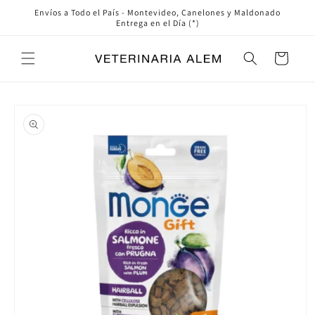
Ir
Envíos a Todo el País - Montevideo, Canelones y Maldonado
directamente
Entrega en el Día (*)
al contenido
Carrito
Ir
directamente
a la
información
del producto