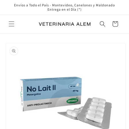
Ir
Envíos a Todo el País - Montevideo, Canelones y Maldonado
directamente
Entrega en el Día (*)
al contenido
Carrito
Ir
directamente
a la
información
del producto