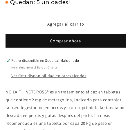
Quedan: 5 unidades!
No
No
Lait
Lait
II
II
Vetcross
Vetcross
Agregar al carrito
Comprar ahora
Retiro disponible en
Sucursal Maldonado
Normalmente está listo en 2 horas
Verificar disponibilidad en otras tiendas
NO LAIT II VETCROSS® es un tratamiento eficaz en tabletas
que contiene 2 mg de metergolina, indicado para controlar
la pseudogestación en perras y para suprimir la lactancia no
deseada en perras y gatas después del parto. La dosis
recomendada es una tableta por cada 20 kg de peso en