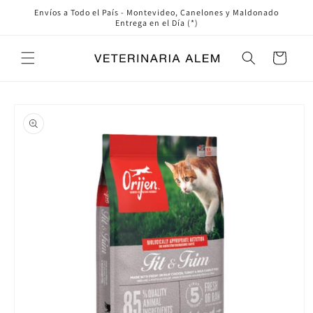
Ir
Envíos a Todo el País - Montevideo, Canelones y Maldonado
directamente
Entrega en el Día (*)
al contenido
Carrito
Ir
directamente
a la
información
del producto