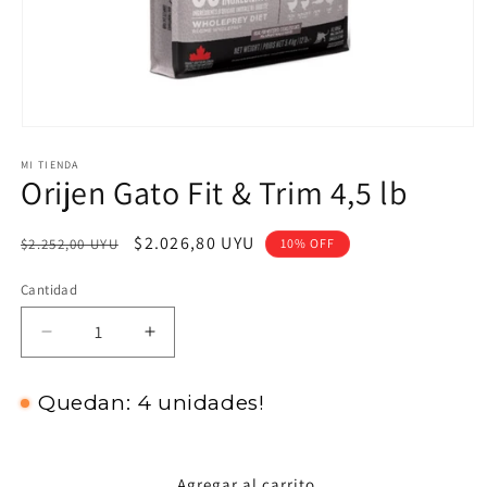
Abrir
elemento
MI TIENDA
multimedia
Orijen Gato Fit & Trim 4,5 lb
1
en
una
ventana
Precio
Precio
$2.026,80 UYU
$2.252,00 UYU
10% OFF
modal
habitual
de
Cantidad
oferta
Reducir
Aumentar
cantidad
cantidad
para
para
Quedan: 4 unidades!
Orijen
Orijen
Gato
Gato
Fit
Fit
&amp;
&amp;
Agregar al carrito