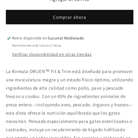
Trim
Trim
4,5
4,5
lb
lb
Comprar ahora
Retiro disponible en
Sucursal Maldonado
Normalmente está listo en 2 horas
Verificar disponibilidad en otras tiendas
La fórmula ORIJEN™ Fit & Trim está diseñada para promover
una musculatura magra y un estado físico óptimo, utilizando
ingredientes de alta calidad como pollo, pavo y pescado
frescos o crudos. Con un 85% de ingredientes animales de
presa entera —incluyendo aves, pescado, órganos y huesos—
esta dieta ofrece la nutrición equilibrada que los gatos
necesitan. Pensada especialmente para gatos esterilizados o
castrados, incluye un recubrimiento de hígado liofilizado
que aporta un sabor irresistible. Sin cereales y elaborada en