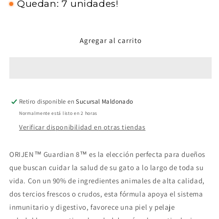
Quedan: 7 unidades!
Orijen
Orijen
Gato
Gato
Guardian
Guardian
Senior
Senior
Agregar al carrito
Retiro disponible en
Sucursal Maldonado
Normalmente está listo en 2 horas
Verificar disponibilidad en otras tiendas
ORIJEN™ Guardian 8™ es la elección perfecta para dueños
que buscan cuidar la salud de su gato a lo largo de toda su
vida. Con un 90% de ingredientes animales de alta calidad,
dos tercios frescos o crudos, esta fórmula apoya el sistema
inmunitario y digestivo, favorece una piel y pelaje