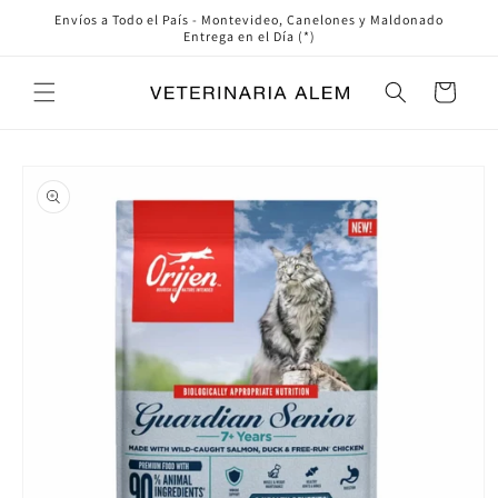
Ir
Envíos a Todo el País - Montevideo, Canelones y Maldonado
directamente
Entrega en el Día (*)
al contenido
Carrito
Ir
directamente
a la
información
del producto