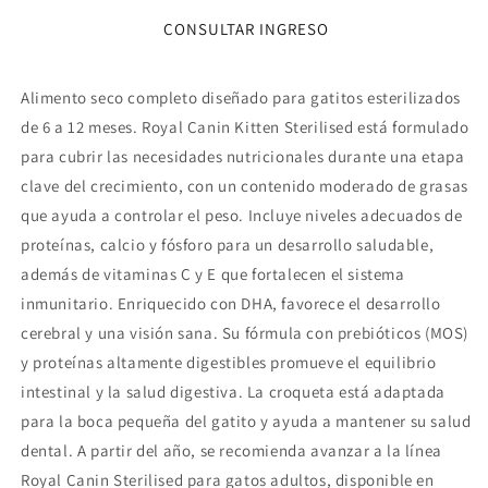
Gato
Gato
CONSULTAR INGRESO
Cachorro
Cachorro
Esterilizado
Esterilizado
2
2
Alimento seco completo diseñado para gatitos esterilizados
kg
kg
de 6 a 12 meses. Royal Canin Kitten Sterilised está formulado
para cubrir las necesidades nutricionales durante una etapa
clave del crecimiento, con un contenido moderado de grasas
que ayuda a controlar el peso. Incluye niveles adecuados de
proteínas, calcio y fósforo para un desarrollo saludable,
además de vitaminas C y E que fortalecen el sistema
inmunitario. Enriquecido con DHA, favorece el desarrollo
cerebral y una visión sana. Su fórmula con prebióticos (MOS)
y proteínas altamente digestibles promueve el equilibrio
intestinal y la salud digestiva. La croqueta está adaptada
para la boca pequeña del gatito y ayuda a mantener su salud
dental. A partir del año, se recomienda avanzar a la línea
Royal Canin Sterilised para gatos adultos, disponible en