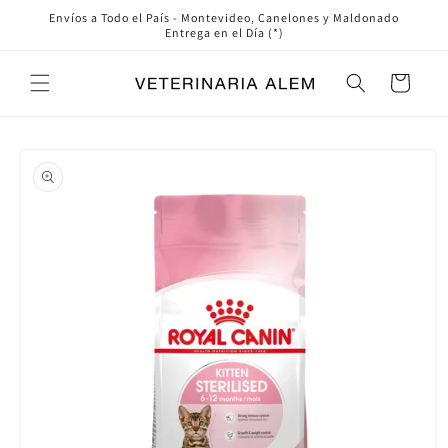
Ir
Envíos a Todo el País - Montevideo, Canelones y Maldonado
directamente
Entrega en el Día (*)
al contenido
Carrito
Ir
directamente
a la
información
del producto