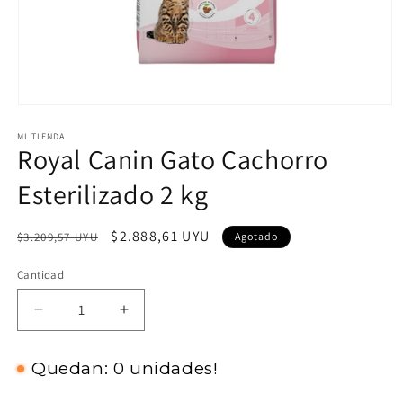
Abrir
elemento
MI TIENDA
multimedia
Royal Canin Gato Cachorro
1
en
una
Esterilizado 2 kg
ventana
modal
Precio
Precio
$2.888,61 UYU
$3.209,57 UYU
Agotado
habitual
de
Cantidad
oferta
Reducir
Aumentar
cantidad
cantidad
para
para
Quedan: 0 unidades!
Royal
Royal
Canin
Canin