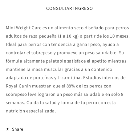
Perro
Perro
CONSULTAR INGRESO
Adulto
Adulto
Mini
Mini
Weight
Weight
Mini Weight Care es un alimento seco diseñado para perros
Care
Care
3
3
adultos de raza pequeña (1 a 10 kg) a partir de los 10 meses.
kg
kg
Ideal para perros con tendencia a ganar peso, ayuda a
controlar el sobrepeso y promueve un peso saludable. Su
fórmula altamente palatable satisface el apetito mientras
mantiene la masa muscular gracias a un contenido
adaptado de proteínas y L-carnitina. Estudios internos de
Royal Canin muestran que el 88% de los perros con
sobrepeso leve lograron un peso más saludable en solo 8
semanas. Cuida la salud y forma de tu perro con esta
nutrición especializada.
Share