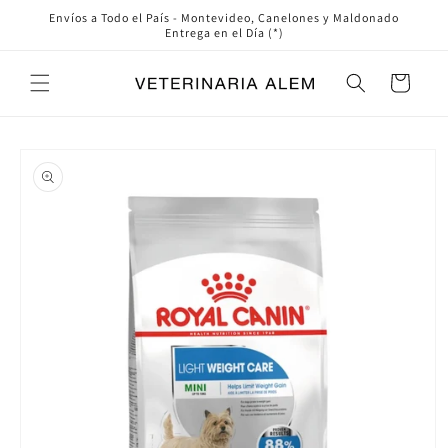
Ir
Envíos a Todo el País - Montevideo, Canelones y Maldonado
directamente
Entrega en el Día (*)
al contenido
Carrito
Ir
directamente
a la
información
del producto