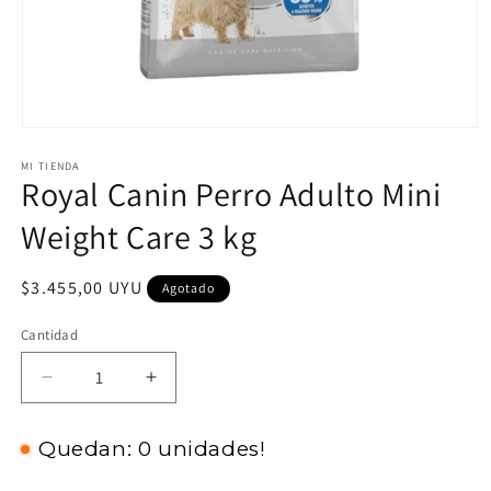
Abrir
elemento
MI TIENDA
multimedia
Royal Canin Perro Adulto Mini
1
en
una
Weight Care 3 kg
ventana
modal
Precio
$3.455,00 UYU
Agotado
habitual
Cantidad
Reducir
Aumentar
cantidad
cantidad
para
para
Quedan: 0 unidades!
Royal
Royal
Canin
Canin