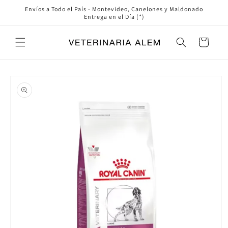
Ir
Envíos a Todo el País - Montevideo, Canelones y Maldonado
directamente
Entrega en el Día (*)
al contenido
Carrito
Ir
directamente
a la
información
del producto