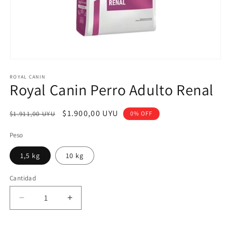
Abrir
elemento
ROYAL CANIN
multimedia
Royal Canin Perro Adulto Renal
1
en
una
ventana
Precio
Precio
$1.900,00 UYU
$1.911,00 UYU
0% OFF
modal
habitual
de
Peso
oferta
1,5 kg
10 kg
Cantidad
Reducir
Aumentar
cantidad
cantidad
para
para