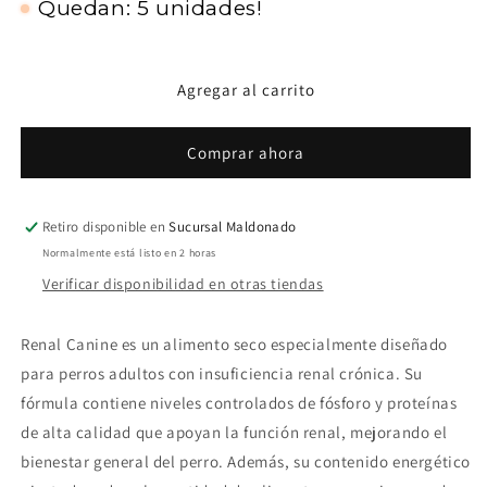
Quedan: 5 unidades!
Royal
Royal
Canin
Canin
Perro
Perro
Adulto
Adulto
Agregar al carrito
Renal
Renal
Comprar ahora
Retiro disponible en
Sucursal Maldonado
Normalmente está listo en 2 horas
Verificar disponibilidad en otras tiendas
Renal Canine es un alimento seco especialmente diseñado
para perros adultos con insuficiencia renal crónica. Su
fórmula contiene niveles controlados de fósforo y proteínas
de alta calidad que apoyan la función renal, mejorando el
bienestar general del perro. Además, su contenido energético